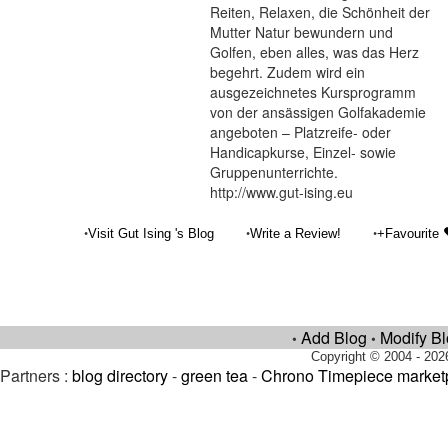
Reiten, Relaxen, die Schönheit der
Mutter Natur bewundern und
Golfen, eben alles, was das Herz
begehrt. Zudem wird ein
ausgezeichnetes Kursprogramm
von der ansässigen Golfakademie
angeboten – Platzreife- oder
Handicapkurse, Einzel- sowie
Gruppenunterrichte.
http://www.gut-ising.eu
•
•
•
Visit Gut Ising 's Blog
Write a Review!
+Favourite
Add Blog
Modify B
•
•
Copyright © 2004 - 202
Partners :
blog directory
-
green tea
-
Chrono Timepiece market