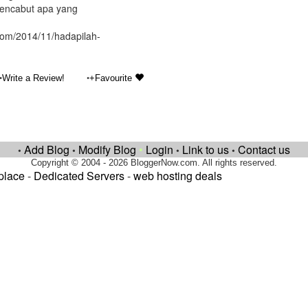
mencabut apa yang
t.com/2014/11/hadapilah-
•
•
Write a Review!
+Favourite
Add Blog
Modify Blog
•
Login
Link to us
Contact us
•
•
•
•
Copyright © 2004 - 2026 BloggerNow.com. All rights reserved.
place
-
Dedicated Servers
-
web hosting deals